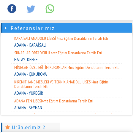
CEYHAN ANADOLU LİSESİ 4mz Eğitim Donatılarını Tercih Etti
ADANA - CEYHAN
CEYHAN ARI AKADEMİLERİ ÖZEL EĞTM. 4mz Eğitim Donatılarını Tercih
Etti
Referanslarımız
ADANA - CEYHAN
KARAİSALI ANADOLU LİSESİ 4mz Eğitim Donatılarını Tercih Etti
ADANA - KARAİSALI
SUNARLAR ORTAOKULU 4mz Eğitim Donatılarını Tercih Etti
HATAY- DEFNE
MİNECAN ÖZEL EĞİTİM KURUMLARI 4mz Eğitim Donatılarını Tercih Etti
ADANA - ÇUKUROVA
KİREMİTHANE MESLEKİ VE TEKNİK ANADOLU LİSESİ 4mz Eğitim
Donatılarını Tercih Etti
ADANA - YÜREĞİR
ADANA FEN LİSESİ4mz Eğitim Donatılarını Tercih Etti
ADANA - SEYHAN
BÜNYAN ŞEHİT MUZAFFER CAN ERSOY KIZ ANADOLU İMAM HATİP
LİSESİ
KAYSERİ - BÜNYAN
Ürünlerimiz 2