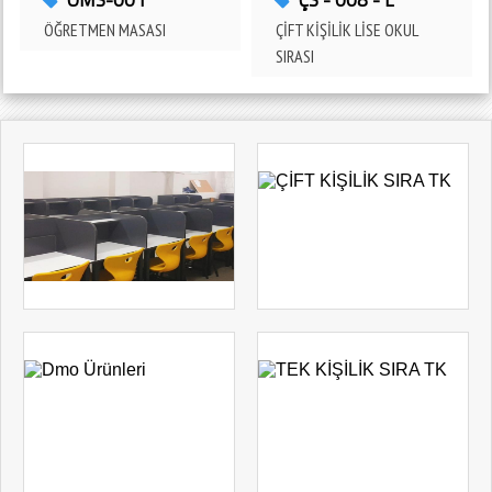
ÖMS-001
ÇS - 008 - L
ADANA - CEYHAN
ÖĞRETMEN MASASI
ÇİFT KİŞİLİK LİSE OKUL
SIRASI