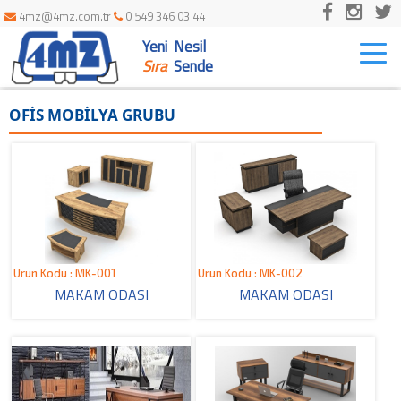
4mz@4mz.com.tr
0 549 346 03 44
Yeni Nesil
Togg
navi
Sıra
Sende
OFİS MOBİLYA GRUBU
Urun Kodu : MK-001
Urun Kodu : MK-002
MAKAM ODASI
MAKAM ODASI