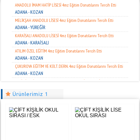
ANADOLU İMAM HATİP LİSESİ 4mz Eğitim Donatılarını Tercih Etti
ADANA - KOZAN
MELİKŞAH ANADOLU LİSESİ 4mz Eğitim Donatılarını Tercih Etti
ADANA - YÜREĞİR
KARAİSALI ANADOLU LİSESİ 4mz Eğitim Donatılarını Tercih Etti
ADANA - KARAİSALI
ATILIM ÖZEL EĞİTİM 4mz Eğitim Donatılarını Tercih Etti
ADANA - KOZAN
ÇUKUROVA EĞİTİM VE KÜLT. DERN. 4mz Eğitim Donatılarını Tercih Etti
ADANA - KOZAN
ŞEHİT İDARİ ATEŞE BORA SÜELKAN MESLEKİ VE TEKNİK ANADOLU
LİSESİ
ADANA - SEYHAN
Ürünlerimiz 1
PRİZMA ÖZEL EĞT. KURUMLARI 4mz Eğitim Donatılarını Tercih Etti
ADANA - ÇUKUROVA
İMKB ANADOLU ÖĞRETMEN LİSESİ 4mz Eğitim Donatılarını Tercih Etti
ADANA - SEYHAN
FATİH ANADOLU LİSESİ 4mz Eğitim Donatılarını Tercih Etti
ADANA - KOZAN