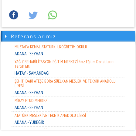
Donatılarını Tercih Etti
ADANA - KADİRLİ
NECİP FAZIL KISAKÜREK İLKOKULU
ADANA - ÇUKUROVA
HALİL ÇİFTÇİ ANADOLU LİSESİ 4mz Eğitim Donatılarını Tercih Etti
Referanslarımız
ADANA - CEYHAN
MUSTAFA KEMAL ATATÜRK İLKÖĞRETİM OKULU
ADANA - SEYHAN
YAĞIZ REHABİLİTASYON EĞİTİM MERKEZİ 4mz Eğitim Donatılarını
Tercih Etti
HATAY - SAMANDAĞI
ŞEHİT İDARİ ATEŞE BORA SÜELKAN MESLEKİ VE TEKNİK ANADOLU
LİSESİ
ADANA - SEYHAN
MİRAY ETÜD MERKEZİ
ADANA - SEYHAN
ATATÜRK MESLEKİ VE TEKNİK ANADOLU LİSESİ
ADANA - YÜREĞİR
KOZAN ANADOLU ÖĞRETMEN LİSESİ 4mz Eğitim Donatılarını Tercih Etti