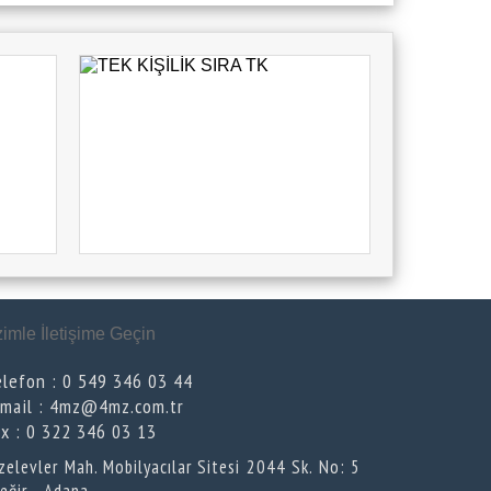
ADANA - YÜREĞİR
MEHMET AKİF CAMİ YAP. VE YAŞATMA DER. 4mz
Eğitim Donatılarını Tercih Etti
ADANA - SEYHAN
HATAY SÜMERLER İLKOKULU 4mz Eğitim
Donatılarını Tercih Etti
HATAY
AHMET KARABUCAK İLKÖĞRETİM OKULU 4mz
Eğitim Donatılarını Tercih Etti
ADANA - SEYHAN
YAVUZHAN EĞİTİM KURUMLARI 4mz Eğitim
zimle İletişime Geçin
Donatılarını Tercih Etti
OSMANİYE
elefon : 0 549 346 03 44
-mail : 4mz@4mz.com.tr
ABDULKADİR PAKSOY ANADOLU LİSESİ 4mz Eğitim
Donatılarını Tercih Etti
ax : 0 322 346 03 13
ADANA - SEYHAN
zelevler Mah. Mobilyacılar Sitesi 2044 Sk. No: 5