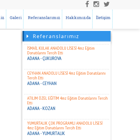
Donatılarını Tercih Etti
OSMANİYE
iz
Galeri
Referanslarımız
Hakkımızda
İletişim
ABDULKADİR PAKSOY ANADOLU LİSESİ 4mz Eğitim
Donatılarını Tercih Etti
ADANA - SEYHAN
Referanslarımız
İSMAİL KULAK ANADOLU LİSESİ 4mz Eğitim
Donatılarını Tercih Etti
ADANA - ÇUKUROVA
CEYHAN ANADOLU LİSESİ 4mz Eğitim Donatılarını
Tercih Etti
ADANA - CEYHAN
ATILIM ÖZEL EĞİTİM 4mz Eğitim Donatılarını Tercih
Etti
ADANA - KOZAN
YUMURTALIK ÇOK PROGRAMLI ANADOLU LİSESİ
4mz Eğitim Donatılarını Tercih Etti
ADANA - YUMURTALIK