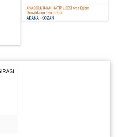
ANADOLU İMAM HATİP LİSESİ 4mz Eğitim
Donatılarını Tercih Etti
ADANA - KOZAN
YARGI AKADEMİ DERSHANESİ 4mz Eğitim
Donatılarını Tercih Etti
ADANA - SEYHAN
ADANA MES. VE TEK. AND. LİSESİ 4mz Eğitim
Donatılarını Tercih Etti
ADANA - SEYHAN
İŞİTME ENGELLİLER İLKÖĞRETİM OKULU 4mz Eğitim
Donatılarını Tercih Etti
ADANA - SEYHAN
ADA SOKAĞI ANADOLU LİSESİ 4mz Eğitim
Donatılarını Tercih Etti
ADANA - SEYHAN
KİREMİTHANE MESLEKİ VE TEKNİK ANADOLU LİSESİ
4mz Eğitim Donatılarını Tercih Etti