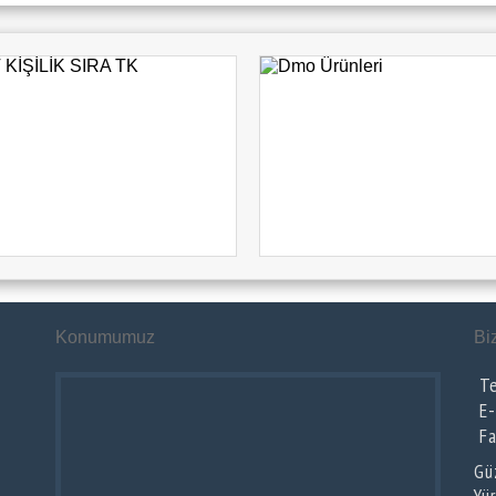
Konumumuz
Bi
T
E
F
Gü