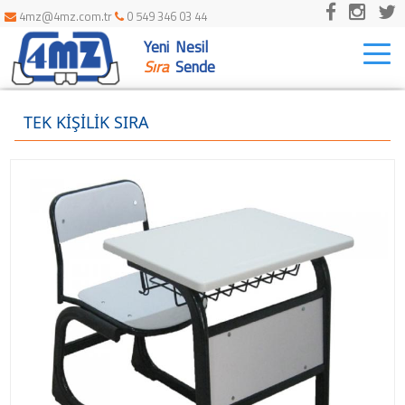
4mz@4mz.com.tr
0 549 346 03 44
Yeni Nesil
Togg
navi
Sıra
Sende
TEK KİŞİLİK SIRA