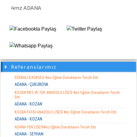
4mz ADANA
İMKB MESLEKİ VE TEKNİK ANADOLU LİSESİ 4mz Eğitim Donatılarını
Tercih Etti
ADANA - YÜREĞİR
SÜHEYLA TOKYAY KOLEJİ 4mz Eğitim Donatılarını Tercih Etti
ADANA - SEYHAN
YURTKUR FEVZİ ÇAKMAK YÜK.ÖĞR.YURD. 4mz Eğitim Donatılarını tercih
etti
ADANA - SARIÇAM
ALTINÖZÜ MEHMET AKİF ERSOY ÇOK PROG. AND.LİSESİ
Referanslarımız
HATAY - ALTINÖZÜ
EDEBALİ İLKOKULU 4mz Eğitim Donatılarını Tercih Etti
ADANA - ÇUKUROVA
KOZAN MES. VE TEK. ANADOLU LİSESİ 4mz Eğitim Donatılarını Tercih
Etti
ADANA - KOZAN
KOZAN FATİH ANADOLU LİSESİ 4mz Eğitim Donatılarını Tercih Etti
ADANA - KOZAN
ADANA FEN LİSESİ4mz Eğitim Donatılarını Tercih Etti
ADANA - SEYHAN