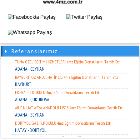
FATİH ANADOLU LİSESİ 4mz Eğitim Donatılarını Tercih Etti
ADANA - KOZAN
MİMAR KEMAL İLKOKULU 4mz Eğitim Donatılarını Tercih Etti
ADANA - SEYHAN
FATİH ANADOLU LİSESİ 4mz Eğitim Donatılarını Tercih Etti
ADANA - KOZAN
FİNAL OKULLARI 4mz Eğitim Donatılarını Tercih Etti
Referanslarımız
ADANA - ÇUKUROVA
TUNA ÖZEL EĞİTİM HİZMETLERİ 4mz Eğitim Donatılarını Tercih Etti
ADANA - CEYHAN
BAYBURT KIZ AND. İ. HATİP LİS. 4mz Eğitim Donatılarını Tercih Etti
BAYBURT
EDEBALİ İLKOKULU 4mz Eğitim Donatılarını Tercih Etti
ADANA - ÇUKUROVA
ARİF NİHAT ASYA ANADOLU LİSESİ4mz Eğitim Donatılarını Tercih Etti
ADANA - SEYHAN
DÖRTYOL GAZİ İLKOKULU 4mz Eğitim Donatılarını Tercih Etti
HATAY - DÖRTYOL
YURTKUR M.SAMİ RAMAZANOĞLU YÜK.ÖĞR YURDU 4mz Eğitim