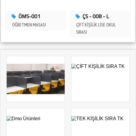
FİNAL OKULLARI 4mz Eğitim Donatılarını Tercih Etti
ADANA - ÇUKUROVA
ÖMS-001
ÇS - 008 - L
ÖĞRETMEN MASASI
ÇİFT KİŞİLİK LİSE OKUL
SIRASI