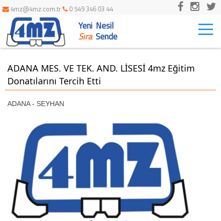
4mz@4mz.com.tr
0 549 346 03 44
Yeni Nesil
Togg
navi
Sıra
Sende
ADANA MES. VE TEK. AND. LİSESİ 4mz Eğitim
Donatılarını Tercih Etti
ADANA - SEYHAN
SÜHEYLA TOKYAY KOLEJİ 4mz Eğitim Donatılarını Tercih Etti
ADANA - SEYHAN
MİRAY ETÜD MERKEZİ
ADANA - SEYHAN
CEYHAN HALK EĞİTİM MERKEZİ 4mz Eğitim Donatılarını Tercih Etti
ADANA - CEYHAN
SERAP TÜRKYILMAZ EĞİTİM HİZMETLERİ
ADANA – SEYHAN